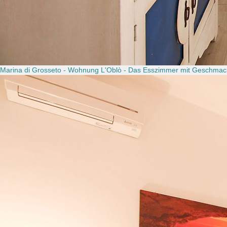
Marina di Grosseto - Wohnung L'Oblò - Das Esszimmer mit Geschmack 