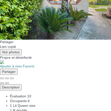
Partager
Lien copié
Voir photos
Propre
et désinfecté
Ajouter à mes Favoris
Partager
Description
Évaluation
10
Occupants
6
1 Lit Queen size
1 lit double