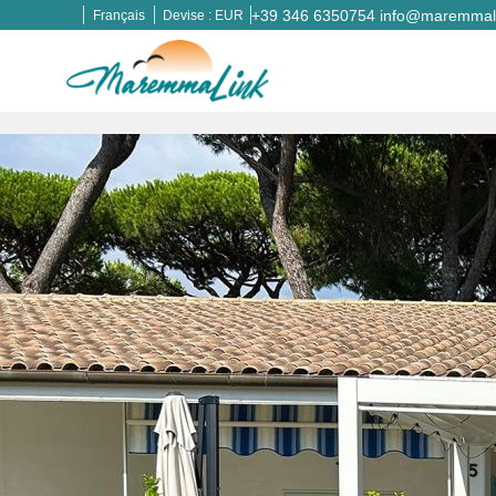
+39 346 6350754
info@maremmali
Français
Devise :
EUR