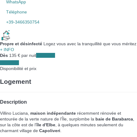
WhatsApp
Téléphone
+39-3466350754
Propre et désinfecté
Logez vous avec la tranquillité que vous méritez
+ INFO
Dès
135
€
par nuit
Les dates
Les dates
Disponibilité et prix
Logement
Description
Villino Luciana,
maison indépendante
récemment rénovée et
entourée de la verte nature de l'Île, surplombe la
baie de Barabarca
,
sur la côte est de l'
île d'Elbe
, à quelques minutes seulement du
charmant village de
Capoliveri
.