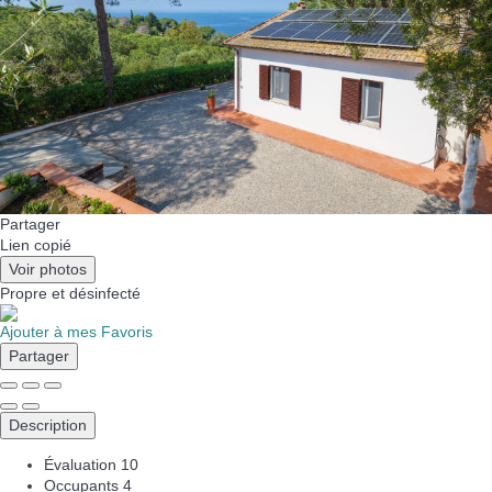
Partager
Lien copié
Voir photos
Propre
et désinfecté
Ajouter à mes Favoris
Partager
Description
Évaluation
10
Occupants
4