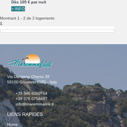
Dès
105 €
par nuit
+ INFO
Montrant 1 - 2 de 2 logements
1
Via Damiano Chiesa 39
58100 Grosseto (GR) - Italy
+39 346 6350754
+39 376 0758497
info@maremmalink.it
LIENS RAPIDES
Home