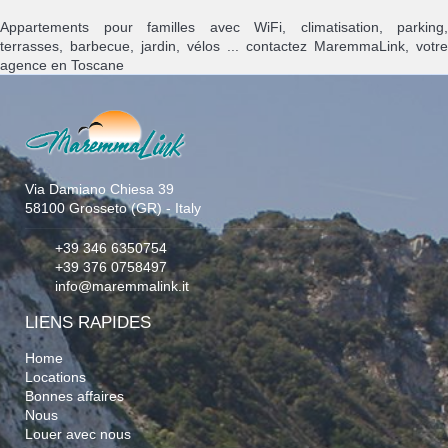
Appartements pour familles avec WiFi, climatisation, parking,
terrasses, barbecue, jardin, vélos ... contactez MaremmaLink, votre
agence en Toscane
Via Damiano Chiesa 39
58100 Grosseto (GR) - Italy
+39 346 6350754
+39 376 0758497
info@maremmalink.it
LIENS RAPIDES
Home
Locations
Bonnes affaires
Nous
Louer avec nous