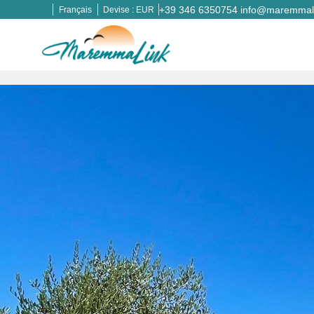
+39 346 6350754
info@maremmali
Français
Devise :
EUR