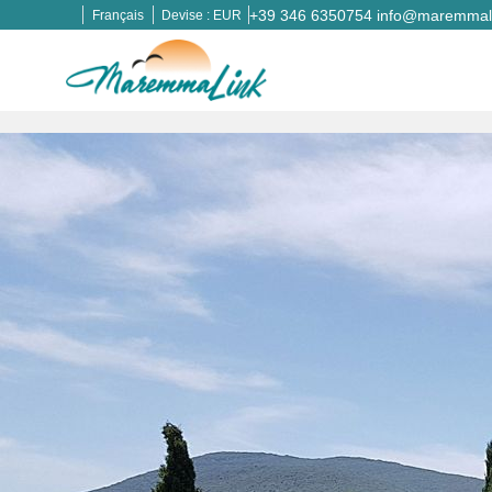
+39 346 6350754
info@maremmali
Français
Devise :
EUR