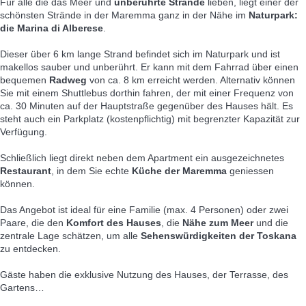
Für alle die das Meer und
unberührte Strände
lieben, liegt einer der
schönsten Strände in der Maremma ganz in der Nähe im
Naturpark:
die Marina di Alberese
.
Dieser über 6 km lange Strand befindet sich im Naturpark und ist
makellos sauber und unberührt. Er kann mit dem Fahrrad über einen
bequemen
Radweg
von ca. 8 km erreicht werden. Alternativ können
Sie mit einem Shuttlebus dorthin fahren, der mit einer Frequenz von
ca. 30 Minuten auf der Hauptstraße gegenüber des Hauses hält. Es
steht auch ein Parkplatz (kostenpflichtig) mit begrenzter Kapazität zur
Verfügung.
Schließlich liegt direkt neben dem Apartment ein ausgezeichnetes
Restaurant
, in dem Sie echte
Küche der Maremma
geniessen
können.
Das Angebot ist ideal für eine Familie (max. 4 Personen) oder zwei
Paare, die den
Komfort des Hauses
, die
Nähe zum Meer
und die
zentrale Lage schätzen, um alle
Sehenswürdigkeiten der Toskana
zu entdecken.
Gäste haben die exklusive Nutzung des Hauses, der Terrasse, des
Gartens…