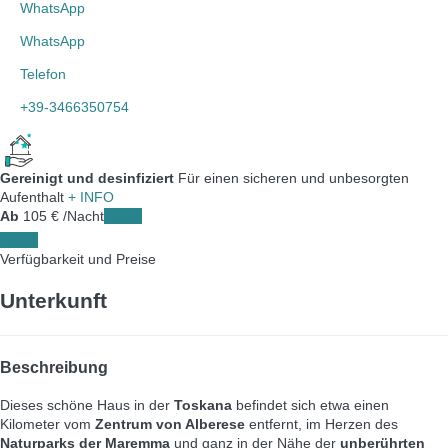
WhatsApp
WhatsApp
Telefon
+39-3466350754
Gereinigt und desinfiziert
Für einen sicheren und unbesorgten
Aufenthalt
+ INFO
Ab
105
€
/Nacht
Daten
Daten
Verfügbarkeit und Preise
Unterkunft
Beschreibung
Dieses schöne Haus in der
Toskana
befindet sich etwa einen
Kilometer vom
Zentrum von Alberese
entfernt, im Herzen des
Naturparks der Maremma
und ganz in der Nähe der
unberührten