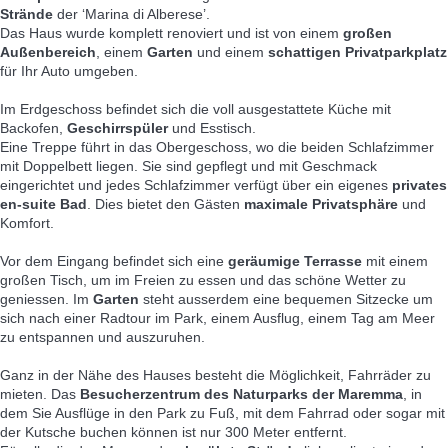
Strände
der ‘Marina di Alberese’.
Das Haus wurde komplett renoviert und ist von einem
großen
Außenbereich
, einem
Garten
und einem
schattigen Privatparkplatz
für Ihr Auto umgeben.
Im Erdgeschoss befindet sich die voll ausgestattete Küche mit
Backofen,
Geschirrspüler
und Esstisch.
Eine Treppe führt in das Obergeschoss, wo die beiden Schlafzimmer
mit Doppelbett liegen. Sie sind gepflegt und mit Geschmack
eingerichtet und jedes Schlafzimmer verfügt über ein eigenes
privates
en-suite Bad
. Dies bietet den Gästen
maximale Privatsphäre
und
Komfort.
Vor dem Eingang befindet sich eine
geräumige Terrasse
mit einem
großen Tisch, um im Freien zu essen und das schöne Wetter zu
geniessen. Im
Garten
steht ausserdem eine bequemen Sitzecke um
sich nach einer Radtour im Park, einem Ausflug, einem Tag am Meer
zu entspannen und auszuruhen.
Ganz in der Nähe des Hauses besteht die Möglichkeit, Fahrräder zu
mieten. Das
Besucherzentrum des Naturparks der Maremma
, in
dem Sie Ausflüge in den Park zu Fuß, mit dem Fahrrad oder sogar mit
der Kutsche buchen können ist nur 300 Meter entfernt.