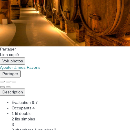
Partager
Lien copié
Voir photos
Ajouter à mes Favoris
Partager
Description
Évaluation
9.7
Occupants
4
1 lit double
2 lits simples
3