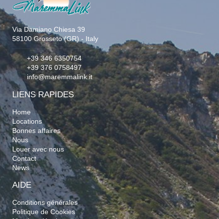
Via Damiano Chiesa 39
58100 Grosseto (GR) - Italy
+39 346 6350754
+39 376 0758497
info@maremmalink.it
LIENS RAPIDES
Home
Locations
Bonnes affaires
Nous
Louer avec nous
Contact
News
AIDE
Conditions générales
Politique de Cookies