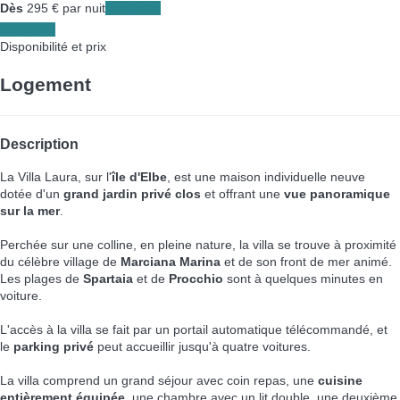
Dès
295
€
par nuit
Les dates
Les dates
Disponibilité et prix
Logement
Description
La Villa Laura, sur l'
île d'Elbe
, est une maison individuelle neuve
dotée d'un
grand jardin privé clos
et offrant une
vue panoramique
sur la mer
.
Perchée sur une colline, en pleine nature, la villa se trouve à proximité
du célèbre village de
Marciana Marina
et de son front de mer animé.
Les plages de
Spartaia
et de
Procchio
sont à quelques minutes en
voiture.
L'accès à la villa se fait par un portail automatique télécommandé, et
le
parking privé
peut accueillir jusqu'à quatre voitures.
La villa comprend un grand séjour avec coin repas, une
cuisine
entièrement équipée
, une chambre avec un lit double, une deuxième