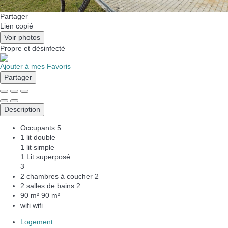
Partager
Lien copié
Voir photos
Propre
et désinfecté
Ajouter à mes Favoris
Partager
Description
Occupants
5
1 lit double
1 lit simple
1 Lit superposé
3
2 chambres à coucher
2
2 salles de bains
2
90 m²
90 m²
wifi
wifi
Logement