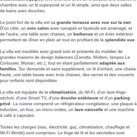
chambre avec un lit superposé et un lit simple, ainsi que deux salles
de bains avec douches.
Le point fort de la villa est sa
grande terrasse avec vue sur la mer
.
D'un côté, un
coin salon
avec canapés et fauteuils est aménagé, et
de l'autre, une table avec chaises, un
barbecue
et un évier extérieur
permettent de dîner en plein air tout en profitant de la
splendide vue
.
La villa est meublée avec grand soin et présente du mobilier de
grandes maisons de design italiennes (Zanotta, Molteni, lampes Le
Corbusier, Munari, etc.), tout en étant parfaitement
adaptée aux
familles
. Sur demande et sans supplément, un lit d’enfant, une chaise
haute, une table basse avec trois chaises, des verres et des couverts
pour enfants sont disponibles.
La villa est équipée de la
climatisation
, du Wi-Fi, d'un lave-linge-
séchoir, d'une Smart TV, d'une
douche extérieure
et d'un
parking
privé
. La cuisine comprend un réfrigérateur-congélateur, une plaque à
induction, un four, un micro-ondes, un
lave-vaisselle
et une machine
à café à capsules.
Toutes les charges (eau, électricité, gaz, climatisation, chauffage et
Wi-Fi illimité) sont comprises. Le linge de lit et les serviettes sont