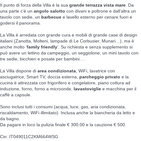
Il punto di forza della Villa è la sua
grande terrazza vista mare
. Da
una parte c’è un
angolo salotto
con divani e poltrone e dall’altra un
tavolo con sedie, un
barbecue
e lavello esterno per cenare fuori e
godersi il panorama.
La Villa è arredata con grande cura e mobili di grande case di design
italiani (Zanotta, Molteni, lampade di Le Corbusier, Munari…), ma è
anche molto ‘
family friendly
’. Su richiesta e senza supplemento si
può avere un lettino da campeggio, un seggiolone, un mini tavolo con
tre sedie, bicchieri e posate per bambini….
La Villa dispone di
area condizionata
, WiFi, lavatrice con
asciugatrice, Smart TV, doccia esterna,
parcheggio privato
e la
cucina è attrezzata con frigorifero e congelatore, piano cottura ad
induzione, forno, forno a microonde,
lavastoviglie
e macchina per il
caffè a capsule.
Sono inclusi tutti i consumi (acqua, luce, gas, aria condizionata,
riscaldamento, WiFi illimitato). Inclusa anche la biancheria da letto e
da bagno.
Da pagare in loco la pulizia finale € 300.00 e la cauzione € 500.
Cin: IT049011C2KM664WSG