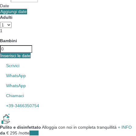
Date
Aggiungi date
Adulti
1
Bambini
Inserisci le date
Scrivici
WhatsApp
WhatsApp
Chiamaci
+39-3466350754
Pulito e disinfettato
Alloggia con noi in completa tranquillità
+ INFO
da
€ 295
/notte
Date