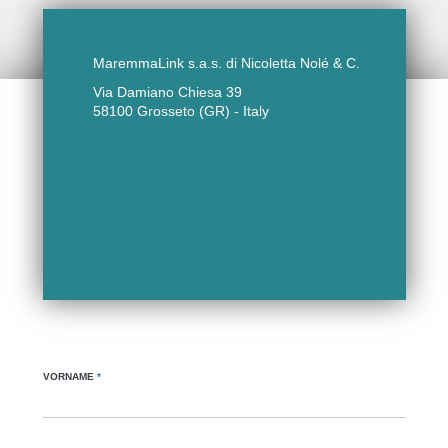
MaremmaLink s.a.s. di Nicoletta Nolé & C.
Via Damiano Chiesa 39
58100 Grosseto (GR) - Italy
+39 346 6350754
+39 376 0758497
info@maremmalink.it
VORNAME
*