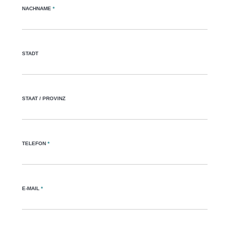
NACHNAME
*
STADT
STAAT / PROVINZ
TELEFON
*
E-MAIL
*