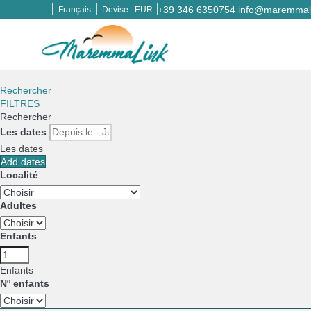
+39 346 6350754
info@maremmali
Français
Devise :
EUR
Rechercher
FILTRES
Rechercher
Les dates
Les dates
Add dates
Localité
Adultes
Enfants
Enfants
Nº enfants