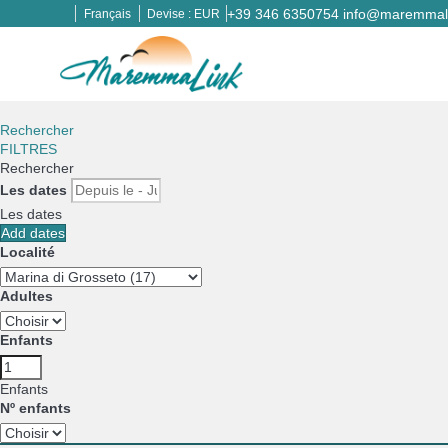
+39 346 6350754
info@maremmali
Français
Devise :
EUR
Rechercher
FILTRES
Rechercher
Les dates
Les dates
Add dates
Localité
Adultes
Enfants
Enfants
Nº enfants