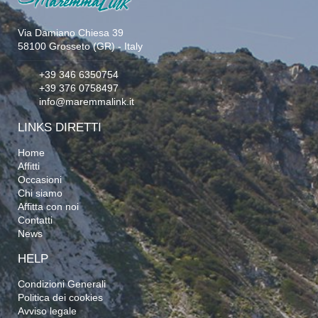
Via Damiano Chiesa 39
58100 Grosseto (GR) - Italy
+39 346 6350754
+39 376 0758497
info@maremmalink.it
LINKS DIRETTI
Home
Affitti
Occasioni
Chi siamo
Affitta con noi
Contatti
News
HELP
Condizioni Generali
Politica dei cookies
Avviso legale