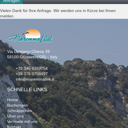
Vielen Dank für Ihre Anfrage. Wir werden uns in Kürze bei Ihnen
melden.
Via Damiano Chiesa 39
58100 Grosseto (GR) - Italy
+39 346 6350754
+39 376 0758497
info@maremmalink.it
SCHNELLE LINKS
Home
Buchungen
Schnäppchen
Über uns
Vermiete mit uns
Kontakt