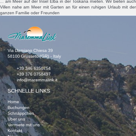
... am Meer auf der Insel Elba in der Toskana mieten. Wir bieten auch
Villen nahe am Meer mit Garten an für einen ruhigen Urlaub mit der
ganzen Familie oder Freunden
Via Damiano Chiesa 39
58100 Grosseto (GR) - Italy
+39 346 6350754
+39 376 0758497
info@maremmalink.it
SCHNELLE LINKS
Home
Buchungen
Schnäppchen
Über uns
Vermiete mit uns
Kontakt