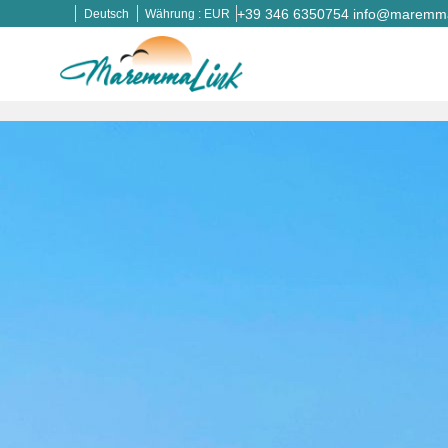
+39 346 6350754
info@maremmal
Deutsch
Währung :
EUR