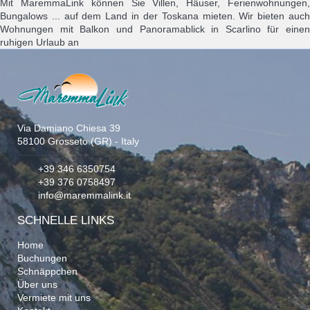
Mit MaremmaLink können Sie Villen, Häuser, Ferienwohnungen,
Bungalows ... auf dem Land in der Toskana mieten. Wir bieten auch
Wohnungen mit Balkon und Panoramablick in Scarlino für einen
ruhigen Urlaub an
Via Damiano Chiesa 39
58100 Grosseto (GR) - Italy
+39 346 6350754
+39 376 0758497
info@maremmalink.it
SCHNELLE LINKS
Home
Buchungen
Schnäppchen
Über uns
Vermiete mit uns