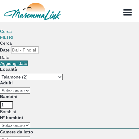
Menu
Cerca
FILTRI
Cerca
Date
Date
Aggiungi date
Località
Adulti
Bambini
Bambini
Nº bambini
Camere da letto