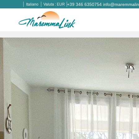
+39 346 6350754
info@maremmalink
Italiano
Valuta :
EUR