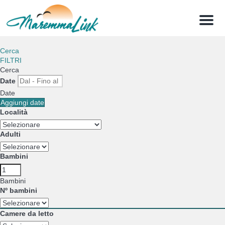
Menu
Cerca
FILTRI
Cerca
Date
Date
Aggiungi date
Località
Adulti
Bambini
Bambini
Nº bambini
Camere da letto