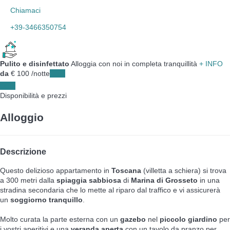
Chiamaci
+39-3466350754
Pulito e disinfettato
Alloggia con noi in completa tranquillità
+ INFO
da
€ 100
/notte
Date
Date
Disponibilità e prezzi
Alloggio
Descrizione
Questo delizioso appartamento in
Toscana
(villetta a schiera) si trova
a 300 metri dalla
spiaggia sabbiosa
di
Marina di Grosseto
in una
stradina secondaria che lo mette al riparo dal traffico e vi assicurerà
un
soggiorno tranquillo
.
Molto curata la parte esterna con un
gazebo
nel
piccolo giardino
per
i vostri aperitivi e una
veranda aperta
con un tavolo da pranzo per