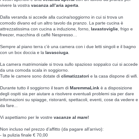
vivere la vostra
vacanza all’aria aperta
.
Dalla veranda si accede alla cucina/soggiorno in cui si trova un
comodo divano ed un altro tavolo da pranzo. La parte cucina è
attrezzatissima con cucina a induzione, forno,
lavastoviglie
, frigo e
freezer, macchina di caffé Nespresso…
Sempre al piano terra c’è una camera con i due letti singoli e il bagno
con un box doccia e la
lavasciuga
.
La camera matrimoniale si trova sullo spazioso soppalco cui si accede
da una comoda scala in soggiorno.
Tutte le camere sono dotate di
climatizzatori
e la casa dispone di wifi.
Durante tutto il soggiorno il team di
MaremmaLink
è a disposizione
degli ospiti sia per aiutare a risolvere eventuali problemi sia per dare
informazioni su spiagge, ristoranti, spettacoli, eventi, cose da vedere e
da fare...
Vi aspettiamo per le vostre
vacanze al mare!
Non incluso nel prezzo d’affitto (da pagare all’arrivo):
- la pulizia finale € 70,00