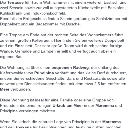
Die
Terrasse
führt zum Wohnzimmer mit einem weiteren Esstisch und
zwei Sesseln sowie zur voll ausgestatteten Küchenzeile mit Backofen,
Kühlschrank und Induktionskochfeld.
Ebenfalls im Erdgeschoss finden Sie ein geräumiges Schlafzimmer mit
Doppelbett und ein Badezimmer mit Dusche.
Eine Treppe am Ende auf der rechten Seite des Wohnzimmers führt
zu einem großen Kellerraum. Hier finden Sie ein weiteres Doppelbett
und ein Einzelbett. Der sehr große Raum wird durch schöne farbige
Wände, Gemälde und Lampen erhellt und verfügt auch über ein
eigenes Bad.
Die Wohnung ist über einen
bequemen Radweg
, der entlang des
Kiefernwaldes von
Principina
verläuft und das kleine Dorf durchquert,
in dem Sie verschiedene Geschäfte, Bars und Restaurants sowie alle
notwendigen Dienstleistungen finden, mit dem etwa 2,5 km entfernten
Meer
verbunden.
Diese Wohnung ist ideal für eine Familie oder eine Gruppe von
Freunden, die einen ruhigen
Urlaub am Meer
in der
Maremma
und
Principina verbringen möchten.
Wenn Sie jedoch die zentrale Lage von Principina in der
Maremma
und der
Toskana
für Besichtigungen und Ausflüge nutzen möchten,