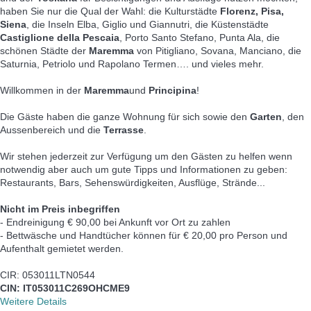
haben Sie nur die Qual der Wahl: die Kulturstädte
Florenz, Pisa,
Siena
, die Inseln Elba, Giglio und Giannutri, die Küstenstädte
Castiglione della Pescaia
, Porto Santo Stefano, Punta Ala, die
schönen Städte der
Maremma
von Pitigliano, Sovana, Manciano, die
Saturnia, Petriolo und Rapolano Termen…. und vieles mehr.
Willkommen in der
Maremma
und
Principina
!
Die Gäste haben die ganze Wohnung für sich sowie den
Garten
, den
Aussenbereich und die
Terrasse
.
Wir stehen jederzeit zur Verfügung um den Gästen zu helfen wenn
notwendig aber auch um gute Tipps und Informationen zu geben:
Restaurants, Bars, Sehenswürdigkeiten, Ausflüge, Strände...
Nicht im Preis inbegriffen
- Endreinigung € 90,00 bei Ankunft vor Ort zu zahlen
- Bettwäsche und Handtücher können für € 20,00 pro Person und
Aufenthalt gemietet werden.
CIR: 053011LTN0544
CIN: IT053011C269OHCME9
Weitere Details