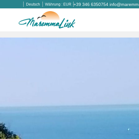
+39 346 6350754
info@maremmal
Deutsch
Währung :
EUR