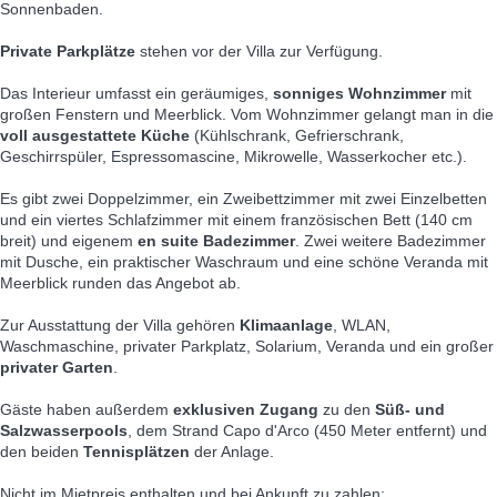
Sonnenbaden.
Private Parkplätze
stehen vor der Villa zur Verfügung.
Das Interieur umfasst ein geräumiges,
sonniges Wohnzimmer
mit
großen Fenstern und Meerblick. Vom Wohnzimmer gelangt man in die
voll ausgestattete Küche
(Kühlschrank, Gefrierschrank,
Geschirrspüler, Espressomascine, Mikrowelle, Wasserkocher etc.).
Es gibt zwei Doppelzimmer, ein Zweibettzimmer mit zwei Einzelbetten
und ein viertes Schlafzimmer mit einem französischen Bett (140 cm
breit) und eigenem
en suite Badezimmer
. Zwei weitere Badezimmer
mit Dusche, ein praktischer Waschraum und eine schöne Veranda mit
Meerblick runden das Angebot ab.
Zur Ausstattung der Villa gehören
Klimaanlage
, WLAN,
Waschmaschine, privater Parkplatz, Solarium, Veranda und ein großer
privater Garten
.
Gäste haben außerdem
exklusiven Zugang
zu den
Süß- und
Salzwasserpools
, dem Strand Capo d'Arco (450 Meter entfernt) und
den beiden
Tennisplätzen
der Anlage.
Nicht im Mietpreis enthalten und bei Ankunft zu zahlen: