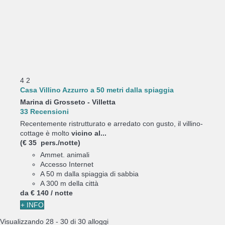
4
2
Casa Villino Azzurro a 50 metri dalla spiaggia
Marina di Grosseto -
Villetta
33 Recensioni
Recentemente ristrutturato e arredato con gusto, il villino-
cottage è molto
vicino al...
(€ 35 pers./notte)
Ammet. animali
Accesso Internet
A 50 m dalla spiaggia di sabbia
A 300 m della città
da
€ 140
/ notte
+ INFO
Visualizzando 28 - 30 di 30 alloggi