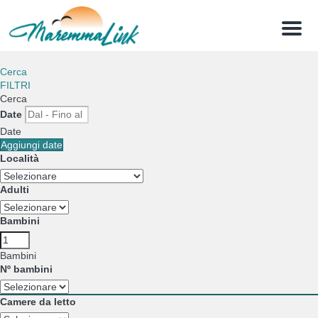
Menu
Cerca
FILTRI
Cerca
Date
Date
Aggiungi date
Località
Adulti
Bambini
Bambini
Nº bambini
Camere da letto