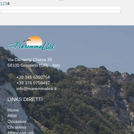
1
2
3
4
Via Damiano Chiesa 39
58100 Grosseto (GR) - Italy
+39 346 6350754
+39 376 0758497
info@maremmalink.it
LINKS DIRETTI
Home
Affitti
Occasioni
Chi siamo
Affitta con noi