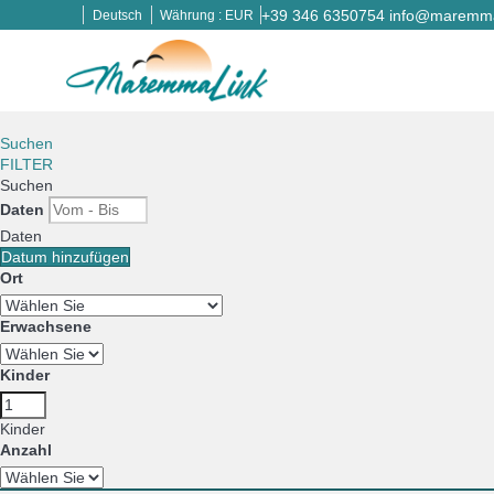
+39 346 6350754
info@maremmal
Deutsch
Währung :
EUR
Suchen
FILTER
Suchen
Daten
Daten
Datum hinzufügen
Ort
Erwachsene
Kinder
Kinder
Anzahl