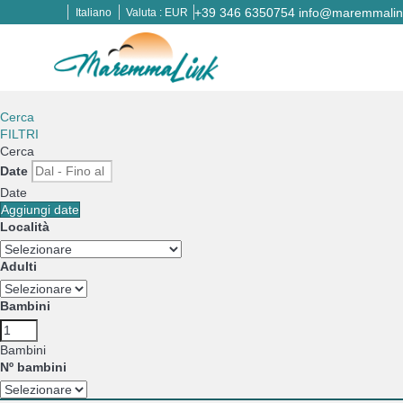
+39 346 6350754
info@maremmalink
Italiano
Valuta :
EUR
Cerca
FILTRI
Cerca
Date
Date
Aggiungi date
Località
Adulti
Bambini
Bambini
Nº bambini