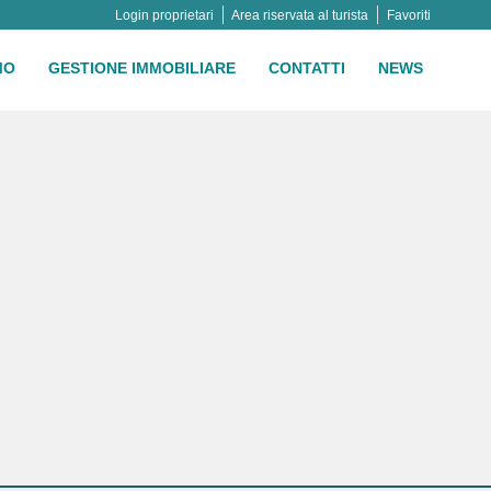
Login proprietari
Area riservata al turista
Favoriti
MO
GESTIONE IMMOBILIARE
CONTATTI
NEWS