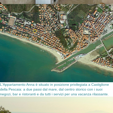
L'Appartamento Anna è situato in posizione privilegiata a Castiglione
della Pescaia: a due passi dal mare, dal centro storico con i suoi
negozi, bar e ristoranti e da tutti i servizi per una vacanza rilassante.