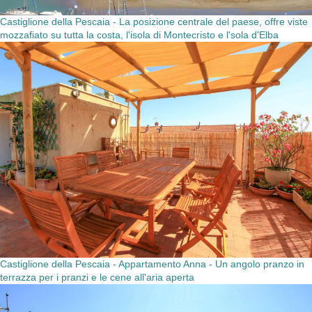
Castiglione della Pescaia - La posizione centrale del paese, offre viste
mozzafiato su tutta la costa, l'isola di Montecristo e l'sola d'Elba
Castiglione della Pescaia - Appartamento Anna - Un angolo pranzo in
terrazza per i pranzi e le cene all'aria aperta