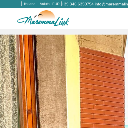
+39 346 6350754
info@maremmalink
Italiano
Valuta :
EUR