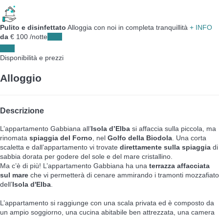
Pulito e disinfettato
Alloggia con noi in completa tranquillità
+ INFO
da
€ 100
/notte
Date
Date
Disponibilità e prezzi
Alloggio
Descrizione
L’appartamento Gabbiana all’
Isola d’Elba
si affaccia sulla piccola, ma
rinomata
spiaggia del Forno
, nel
Golfo della Biodola
. Una corta
scaletta e dall’appartamento vi trovate
direttamente sulla spiaggia
di
sabbia dorata per godere del sole e del mare cristallino.
Ma c’è di più! L’appartamento Gabbiana ha una
terrazza affacciata
sul mare
che vi permetterà di cenare ammirando i tramonti mozzafiato
dell’
Isola d'Elba
.
L’appartamento si raggiunge con una scala privata ed è composto da
un ampio soggiorno, una cucina abitabile ben attrezzata, una camera