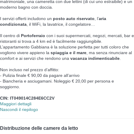
matrimoniale, una cameretta con due lettini (di cui uno estraibile) e un
moderno bagno con doccia.
I servizi offerti includono un
posto auto riservato
, l’
aria
condizionata
, il WiFi, la lavatrice, il congelatore…
Il centro di
Portoferraio
con i suoi supermercati, negozi, mercati, bar e
ristoranti si trova a 4 km ed è facilmente raggiungibile.
L’appartamento Gabbiana è la soluzione perfetta per tutti coloro che
vogliono vivere appieno la
spiaggia e il mare
, ma senza rinunciare al
comfort e ai servizi che rendono una
vacanza indimenticabile
.
Non incluso nel prezzo d’affitto:
- Pulizia finale € 90,00 da pagare all’arrivo
- Biancheria e asciugamani. Noleggio € 20,00 per persona e
soggiorno.
CIN: IT049014C284E6CC2V
Maggiori dettagli
Nascondi il riepilogo
Distribuzione delle camere da letto