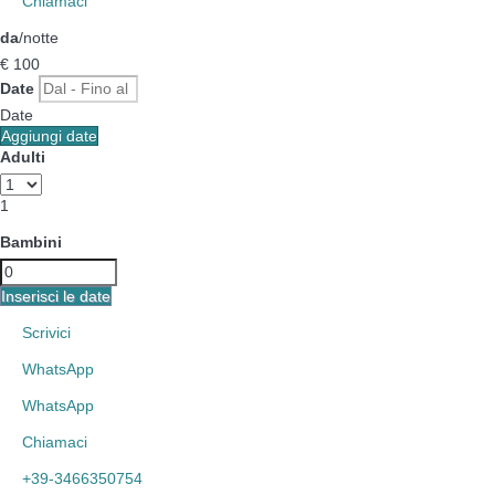
Chiamaci
da
/notte
€ 100
Date
Date
Aggiungi date
Adulti
1
Bambini
Inserisci le date
Scrivici
WhatsApp
WhatsApp
Chiamaci
+39-3466350754