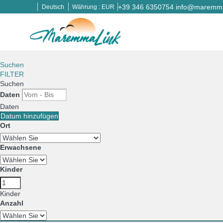
+39 346 6350754
info@maremmal
Deutsch
Währung :
EUR
Suchen
FILTER
Suchen
Daten
Daten
Datum hinzufügen
Ort
Erwachsene
Kinder
Kinder
Anzahl