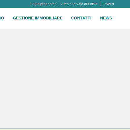
Login proprietari
Area riservata al turista
Favoriti
MO
GESTIONE IMMOBILIARE
CONTATTI
NEWS