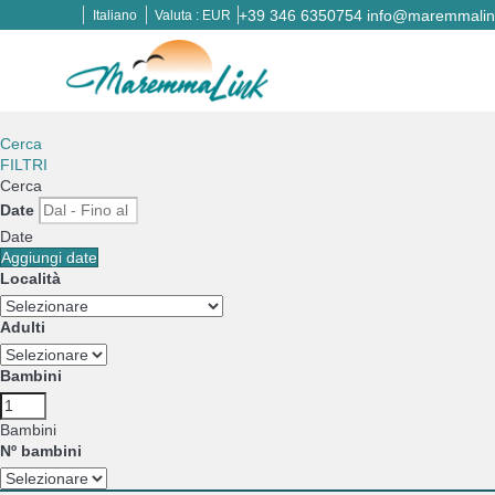
+39 346 6350754
info@maremmalink
Italiano
Valuta :
EUR
Cerca
FILTRI
Cerca
Date
Date
Aggiungi date
Località
Adulti
Bambini
Bambini
Nº bambini