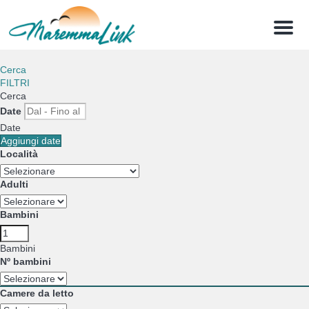
Menu
Cerca
FILTRI
Cerca
Date
Date
Aggiungi date
Località
Adulti
Bambini
Bambini
Nº bambini
Camere da letto